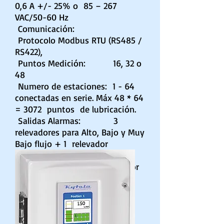
0,6 A +/- 25% o 85 – 267
VAC/50-60 Hz
Comunicación:
Protocolo Modbus RTU (RS485 /
RS422),
Puntos Medición: 16, 32 o
48
Numero de estaciones: 1 - 64
conectadas en serie. Máx 48 * 64
= 3072 puntos de lubricación.
Salidas Alarmas: 3
relevadores para Alto, Bajo y Muy
Bajo flujo + 1 relevador
programable.
Sensor: Sensor
tipo Bobina Kytola o Sensor
NAMUR
Hoja de datos